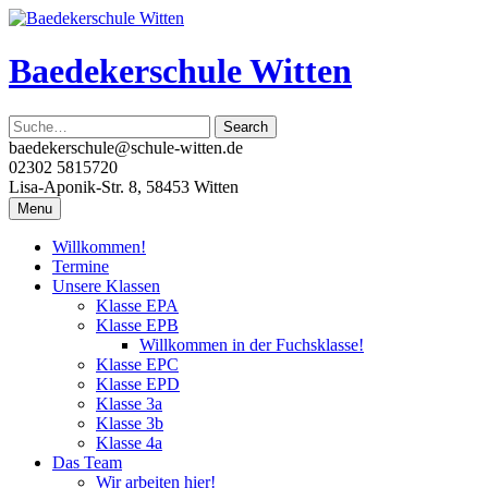
Skip
to
content
Baedekerschule Witten
baedekerschule@schule-witten.de
02302 5815720
Lisa-Aponik-Str. 8, 58453 Witten
Menu
Willkommen!
Termine
Unsere Klassen
Klasse EPA
Klasse EPB
Willkommen in der Fuchsklasse!
Klasse EPC
Klasse EPD
Klasse 3a
Klasse 3b
Klasse 4a
Das Team
Wir arbeiten hier!