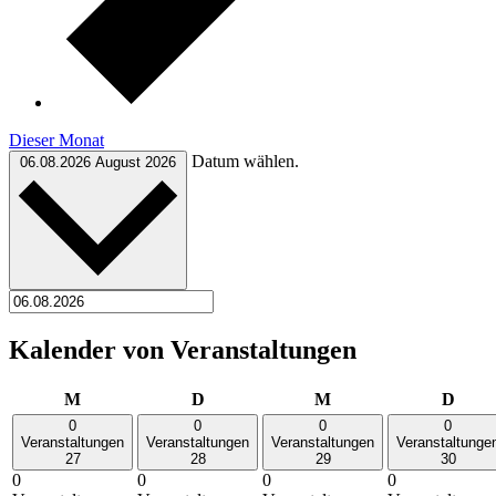
Dieser Monat
Datum wählen.
06.08.2026
August 2026
Kalender von Veranstaltungen
Montag
Dienstag
Mittwoch
Donn
M
D
M
D
0
0
0
0
Veranstaltungen
Veranstaltungen
Veranstaltungen
Veranstaltunge
27
28
29
30
0
0
0
0