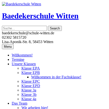
Skip
to
content
Baedekerschule Witten
baedekerschule@schule-witten.de
02302 5815720
Lisa-Aponik-Str. 8, 58453 Witten
Menu
Willkommen!
Termine
Unsere Klassen
Klasse EPA
Klasse EPB
Willkommen in der Fuchsklasse!
Klasse EPC
Klasse EPD
Klasse 3a
Klasse 3b
Klasse 4a
Das Team
Wir arbeiten hier!