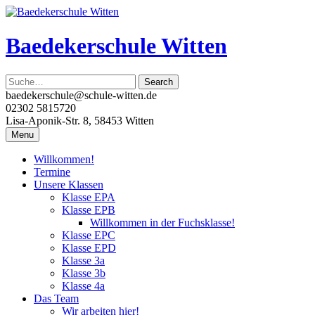
Skip
to
content
Baedekerschule Witten
baedekerschule@schule-witten.de
02302 5815720
Lisa-Aponik-Str. 8, 58453 Witten
Menu
Willkommen!
Termine
Unsere Klassen
Klasse EPA
Klasse EPB
Willkommen in der Fuchsklasse!
Klasse EPC
Klasse EPD
Klasse 3a
Klasse 3b
Klasse 4a
Das Team
Wir arbeiten hier!