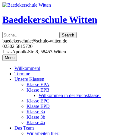
Skip
to
content
Baedekerschule Witten
baedekerschule@schule-witten.de
02302 5815720
Lisa-Aponik-Str. 8, 58453 Witten
Menu
Willkommen!
Termine
Unsere Klassen
Klasse EPA
Klasse EPB
Willkommen in der Fuchsklasse!
Klasse EPC
Klasse EPD
Klasse 3a
Klasse 3b
Klasse 4a
Das Team
Wir arbeiten hier!