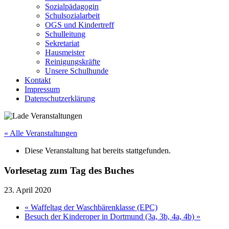
Sozialpädagogin
Schulsozialarbeit
OGS und Kindertreff
Schulleitung
Sekretariat
Hausmeister
Reinigungskräfte
Unsere Schulhunde
Kontakt
Impressum
Datenschutzerklärung
« Alle Veranstaltungen
Diese Veranstaltung hat bereits stattgefunden.
Vorlesetag zum Tag des Buches
23. April 2020
«
Waffeltag der Waschbärenklasse (EPC)
Besuch der Kinderoper in Dortmund (3a, 3b, 4a, 4b)
»