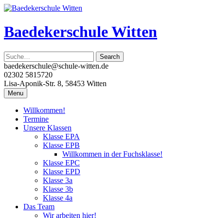
Skip
to
content
Baedekerschule Witten
baedekerschule@schule-witten.de
02302 5815720
Lisa-Aponik-Str. 8, 58453 Witten
Menu
Willkommen!
Termine
Unsere Klassen
Klasse EPA
Klasse EPB
Willkommen in der Fuchsklasse!
Klasse EPC
Klasse EPD
Klasse 3a
Klasse 3b
Klasse 4a
Das Team
Wir arbeiten hier!