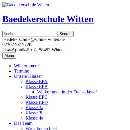
Skip
to
content
Baedekerschule Witten
baedekerschule@schule-witten.de
02302 5815720
Lisa-Aponik-Str. 8, 58453 Witten
Menu
Willkommen!
Termine
Unsere Klassen
Klasse EPA
Klasse EPB
Willkommen in der Fuchsklasse!
Klasse EPC
Klasse EPD
Klasse 3a
Klasse 3b
Klasse 4a
Das Team
Wir arbeiten hier!