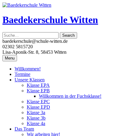
Skip
to
content
Baedekerschule Witten
baedekerschule@schule-witten.de
02302 5815720
Lisa-Aponik-Str. 8, 58453 Witten
Menu
Willkommen!
Termine
Unsere Klassen
Klasse EPA
Klasse EPB
Willkommen in der Fuchsklasse!
Klasse EPC
Klasse EPD
Klasse 3a
Klasse 3b
Klasse 4a
Das Team
Wir arbeiten hier!