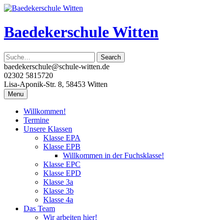
Skip
to
content
Baedekerschule Witten
baedekerschule@schule-witten.de
02302 5815720
Lisa-Aponik-Str. 8, 58453 Witten
Menu
Willkommen!
Termine
Unsere Klassen
Klasse EPA
Klasse EPB
Willkommen in der Fuchsklasse!
Klasse EPC
Klasse EPD
Klasse 3a
Klasse 3b
Klasse 4a
Das Team
Wir arbeiten hier!