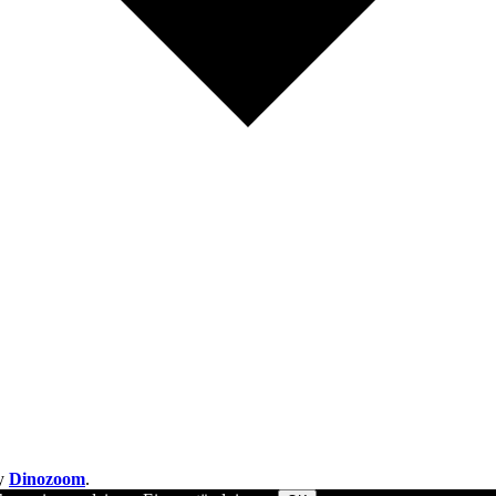
by
Dinozoom
.