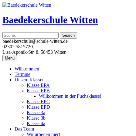
Skip
to
content
Baedekerschule Witten
baedekerschule@schule-witten.de
02302 5815720
Lisa-Aponik-Str. 8, 58453 Witten
Menu
Willkommen!
Termine
Unsere Klassen
Klasse EPA
Klasse EPB
Willkommen in der Fuchsklasse!
Klasse EPC
Klasse EPD
Klasse 3a
Klasse 3b
Klasse 4a
Das Team
Wir arbeiten hier!