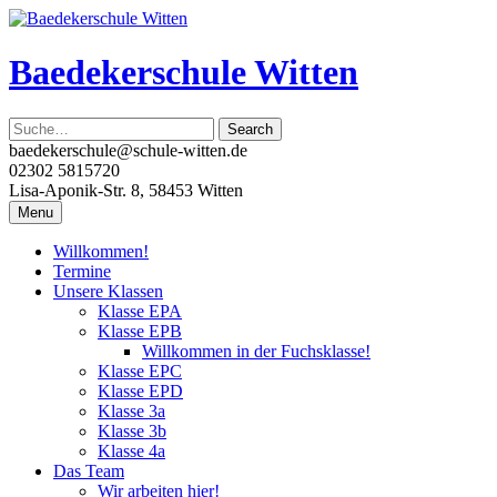
Skip
to
content
Baedekerschule Witten
baedekerschule@schule-witten.de
02302 5815720
Lisa-Aponik-Str. 8, 58453 Witten
Menu
Willkommen!
Termine
Unsere Klassen
Klasse EPA
Klasse EPB
Willkommen in der Fuchsklasse!
Klasse EPC
Klasse EPD
Klasse 3a
Klasse 3b
Klasse 4a
Das Team
Wir arbeiten hier!