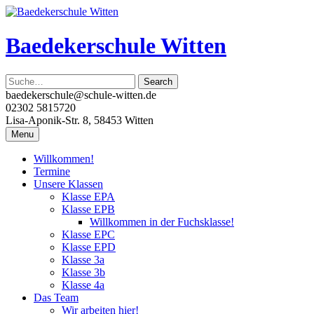
Skip
to
content
Baedekerschule Witten
baedekerschule@schule-witten.de
02302 5815720
Lisa-Aponik-Str. 8, 58453 Witten
Menu
Willkommen!
Termine
Unsere Klassen
Klasse EPA
Klasse EPB
Willkommen in der Fuchsklasse!
Klasse EPC
Klasse EPD
Klasse 3a
Klasse 3b
Klasse 4a
Das Team
Wir arbeiten hier!