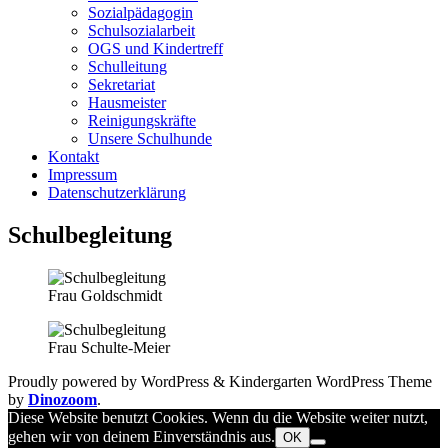
Sozialpädagogin
Schulsozialarbeit
OGS und Kindertreff
Schulleitung
Sekretariat
Hausmeister
Reinigungskräfte
Unsere Schulhunde
Kontakt
Impressum
Datenschutzerklärung
Schulbegleitung
Frau Goldschmidt
Frau Schulte-Meier
Proudly powered by WordPress
&
Kindergarten WordPress Theme
by
Dinozoom
.
Diese Website benutzt Cookies. Wenn du die Website weiter nutzt,
gehen wir von deinem Einverständnis aus.
OK