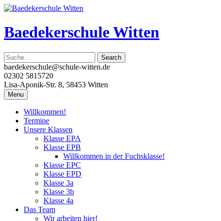
Skip
to
content
Baedekerschule Witten
baedekerschule@schule-witten.de
02302 5815720
Lisa-Aponik-Str. 8, 58453 Witten
Menu
Willkommen!
Termine
Unsere Klassen
Klasse EPA
Klasse EPB
Willkommen in der Fuchsklasse!
Klasse EPC
Klasse EPD
Klasse 3a
Klasse 3b
Klasse 4a
Das Team
Wir arbeiten hier!