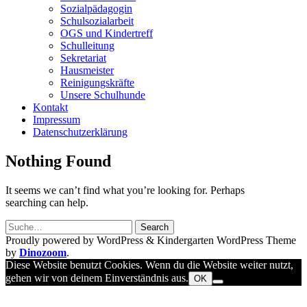
Sozialpädagogin
Schulsozialarbeit
OGS und Kindertreff
Schulleitung
Sekretariat
Hausmeister
Reinigungskräfte
Unsere Schulhunde
Kontakt
Impressum
Datenschutzerklärung
Nothing Found
It seems we can’t find what you’re looking for. Perhaps
searching can help.
Proudly powered by WordPress
&
Kindergarten WordPress Theme
by
Dinozoom
.
Diese Website benutzt Cookies. Wenn du die Website weiter nutzt,
gehen wir von deinem Einverständnis aus.
OK