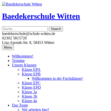
Skip
to
content
Baedekerschule Witten
baedekerschule@schule-witten.de
02302 5815720
Lisa-Aponik-Str. 8, 58453 Witten
Menu
Willkommen!
Termine
Unsere Klassen
Klasse EPA
Klasse EPB
Willkommen in der Fuchsklasse!
Klasse EPC
Klasse EPD
Klasse 3a
Klasse 3b
Klasse 4a
Das Team
Wir arbeiten hier!